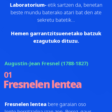
Laboratorium-
etik sartzen da, benetan
beste mundu baterako atari bat den ate
sekretu batetik…
Hemen garrantzitsuenetako batzuk
ezagutuko dituzu.
Augustin-Jean Fresnel (1788-1827)
01
Fresnelen
lentea
Fresnelen lentea
bere garaian oso
lente berritzailea izan zen. Berez, gaur