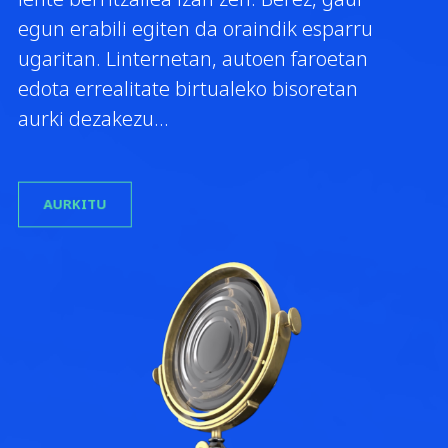
egun erabili egiten da oraindik esparru
ugaritan. Linternetan, autoen faroetan
edota errealitate birtualeko bisoretan
aurki dezakezu…
AURKITU