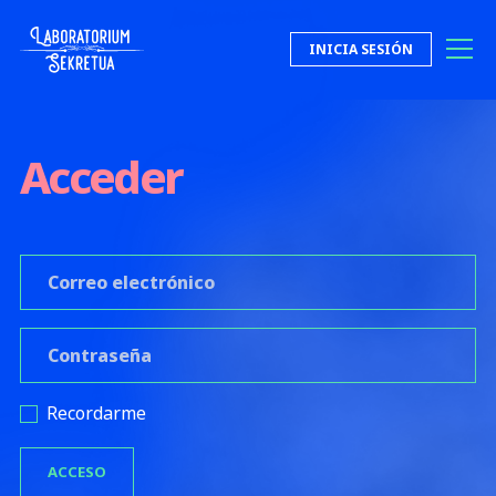
Saltar al contenido
INICIA SESIÓN
Laboratorium Sekretua
Acceder
Correo electrónico
*
Contraseña
*
Recordarme